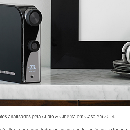
tos analisados pela Audio & Cinema em Casa em 2014
é altura para rever todos os testes que foram feitos ao longo d