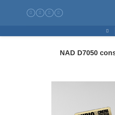
Skip
to
content
NAD D7050 consi