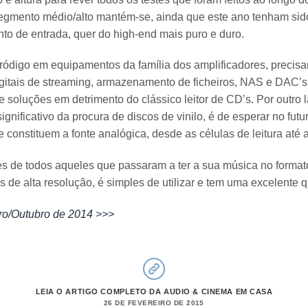
egmento médio/alto mantém-se, ainda que este ano tenham sido
o de entrada, quer do high-end mais puro e duro.
ródigo em equipamentos da família dos amplificadores, precis
itais de streaming, armazenamento de ficheiros, NAS e DAC’s
 soluções em detrimento do clássico leitor de CD’s. Por outro l
gnificativo da procura de discos de vinilo, é de esperar no fut
constituem a fonte analógica, desde as células de leitura até 
es de todos aqueles que passaram a ter a sua música no format
ros de alta resolução, é simples de utilizar e tem uma excelente
ro/Outubro de 2014 >>>
LEIA O ARTIGO COMPLETO DA AUDIO & CINEMA EM CASA
26 DE FEVEREIRO DE 2015