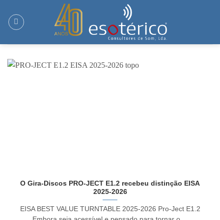
Skip
to
content
O Gira-Discos PRO-JECT E1.2 recebeu distinção EISA
2025-2026
EISA BEST VALUE TURNTABLE 2025-2026 Pro-Ject E1.2
Embora seja acessível e pensado para tornar o ...