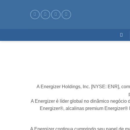
Skip
to
content
A Energizer Holdings, Inc. [NYSE: ENR], com 
A Energizer é líder global no dinâmico negócio 
Energizer®, alcalinas premium Energizer® 
A Energizer continua cumprindo seu papel de ma