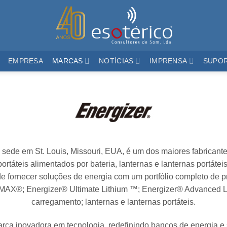
EMPRESA
MARCAS
NOTÍCIAS
IMPRENSA
SUPO
sede em St. Louis, Missouri, EUA, é um dos maiores fabricantes
portáteis alimentados por bateria, lanternas e lanternas portáteis
de fornecer soluções de energia com um portfólio completo de p
MAX®; Energizer® Ultimate Lithium ™; Energizer® Advanced Lit
carregamento; lanternas e lanternas portáteis.
rca inovadora em tecnologia, redefinindo bancos de energia e