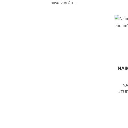
nova versão ...
NAIM
NA
«TUD