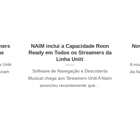
mers
NAIM inclui a Capacidade Roon
Nov
as
Ready em Todos os Streamers da
Linha Uniti
 Uniti
A no
Software de Navegação e Descoberta
foram
da fa
Musical chega aos Streamers Uniti A Naim
anunciou recentemente que ...