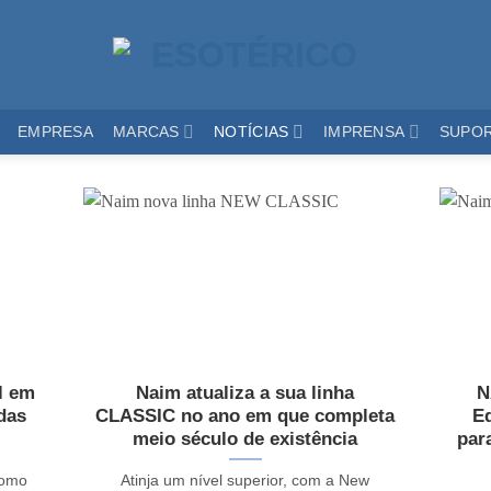
EMPRESA
MARCAS
NOTÍCIAS
IMPRENSA
SUPO
l em
Naim atualiza a sua linha
N
das
CLASSIC no ano em que completa
Ed
meio século de existência
par
como
Atinja um nível superior, com a New