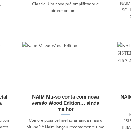
NAIM
...
Classic. Um novo pré amplificador e
SOL
streamer, um ...
cial
NAIM Mu-so conta com nova
NAIM
a
versão Wood Edition… ainda
melhor
ition
Como é possível melhorar ainda mais o
“S
dores
Mu-so? A Naim lançou recentemente uma
EISA