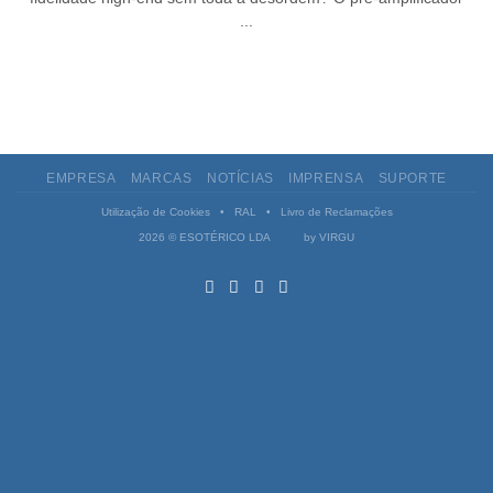
...
EMPRESA
MARCAS
NOTÍCIAS
IMPRENSA
SUPORTE
Utilização de Cookies
•
RAL
•
Livro de Reclamações
2026 © ESOTÉRICO LDA by
VIRGU