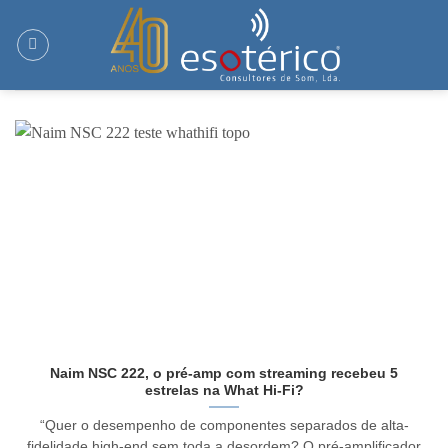
Skip
to
content
Naim NSC 222, o pré-amp com streaming recebeu 5
estrelas na What Hi-Fi?
“Quer o desempenho de componentes separados de alta-
fidelidade high-end sem toda a desordem? O pré-amplificador