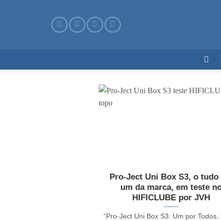
Skip
to
content
Pro-Ject Uni Box S3, o tudo
um da marca, em teste n
HIFICLUBE por JVH
“Pro-Ject Uni Box S3: Um por Todos,