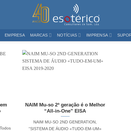
EMPRESA
MARCAS
NOTÍCIAS
IMPRENSA
SUPO
 em
NAIM Mu-so 2ª geração é o Melhor
o
“All-in-One” EISA
NAIM MU-SO 2ND GENERATION,
 Todos
“SISTEMA DE ÁUDIO «TUDO-EM-UM»