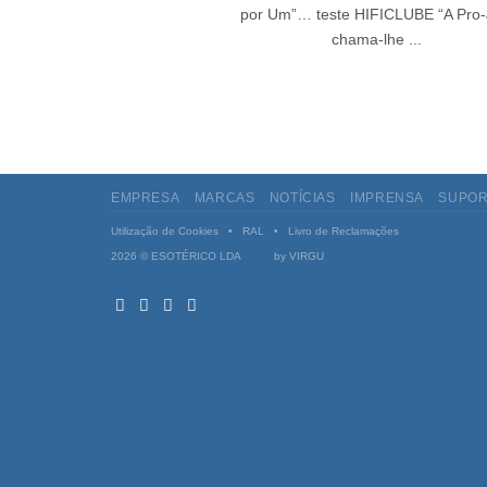
por Um”… teste HIFICLUBE “A Pro-
chama-lhe ...
EMPRESA
MARCAS
NOTÍCIAS
IMPRENSA
SUPOR
Utilização de Cookies
•
RAL
•
Livro de Reclamações
2026 © ESOTÉRICO LDA by
VIRGU