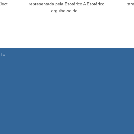
Ject
representada pela Esotérico A Esotérico
str
orgulha-se de ...
TE