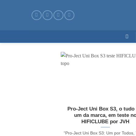
Skip
to
content
Pro-Ject Uni Box S3, o tudo
um da marca, em teste n
HIFICLUBE por JVH
“Pro-Ject Uni Box S3: Um por Todos,