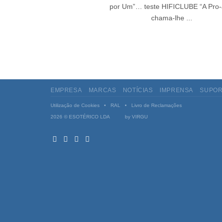
por Um”… teste HIFICLUBE “A Pro-
chama-lhe ...
EMPRESA
MARCAS
NOTÍCIAS
IMPRENSA
SUPOR
Utilização de Cookies
•
RAL
•
Livro de Reclamações
2026 © ESOTÉRICO LDA by
VIRGU