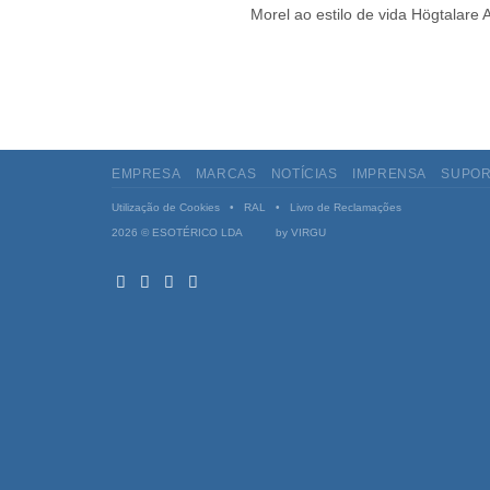
Morel ao estilo de vida Högtalare A 
EMPRESA
MARCAS
NOTÍCIAS
IMPRENSA
SUPOR
Utilização de Cookies
•
RAL
•
Livro de Reclamações
2026 © ESOTÉRICO LDA by
VIRGU