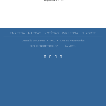
EMPRESA
MARCAS
NOTÍCIAS
IMPRENSA
SUPORTE
Utilização de Cookies
•
RAL
•
Livro de Reclamações
2026 © ESOTÉRICO LDA by
VIRGU