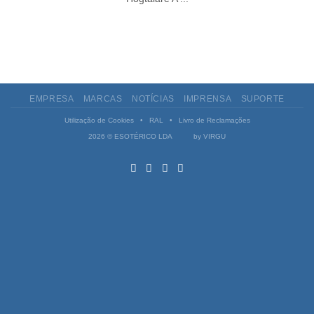
EMPRESA
MARCAS
NOTÍCIAS
IMPRENSA
SUPORTE
Utilização de Cookies
•
RAL
•
Livro de Reclamações
2026 © ESOTÉRICO LDA by
VIRGU