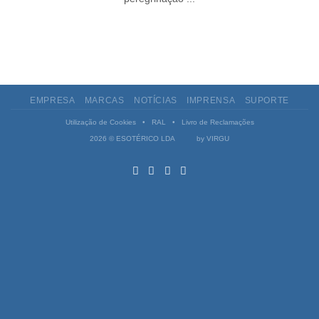
EMPRESA
MARCAS
NOTÍCIAS
IMPRENSA
SUPORTE
Utilização de Cookies
•
RAL
•
Livro de Reclamações
2026 © ESOTÉRICO LDA by
VIRGU