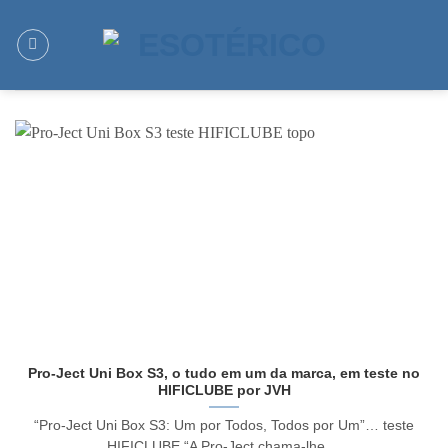
Skip
to
content
Pro-Ject Uni Box S3, o tudo em um da marca, em teste no
HIFICLUBE por JVH
“Pro-Ject Uni Box S3: Um por Todos, Todos por Um”… teste
HIFICLUBE “A Pro-Ject chama-lhe ...