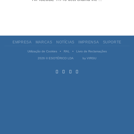
EMPRESA
MARCAS
NOTÍCIAS
IMPRENSA
SUPORTE
Utilização de Cookies
•
RAL
•
Livro de Reclamações
2026 © ESOTÉRICO LDA by
VIRGU