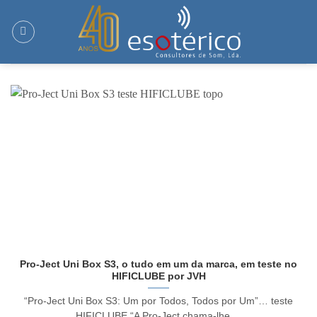
Skip
to
content
Pro-Ject Uni Box S3, o tudo em um da marca, em teste no
HIFICLUBE por JVH
“Pro-Ject Uni Box S3: Um por Todos, Todos por Um”… teste
HIFICLUBE “A Pro-Ject chama-lhe ...