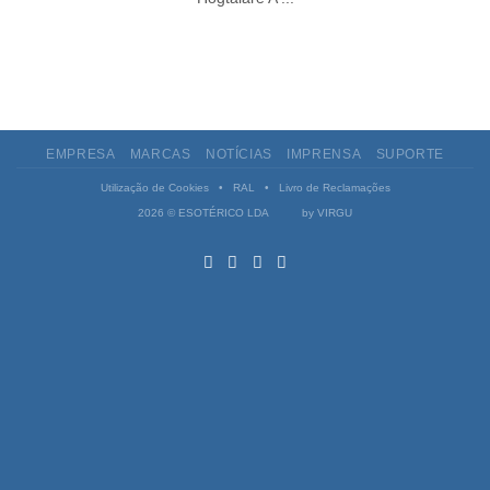
EMPRESA
MARCAS
NOTÍCIAS
IMPRENSA
SUPORTE
Utilização de Cookies
•
RAL
•
Livro de Reclamações
2026 © ESOTÉRICO LDA by
VIRGU