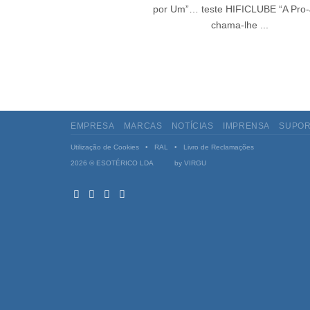
por Um”… teste HIFICLUBE “A Pro-
chama-lhe ...
EMPRESA
MARCAS
NOTÍCIAS
IMPRENSA
SUPOR
Utilização de Cookies
•
RAL
•
Livro de Reclamações
2026 © ESOTÉRICO LDA by
VIRGU