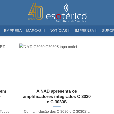
EMPRESA
MARCAS
NOTÍCIAS
IMPRENSA
SUPO
 em
A NAD apresenta os
o
amplificadores integrados C 3030
e C 3030S
 Todos
Com a inclusão dos C 3030 e C 3030S a