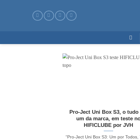
Skip
to
content
Pro-Ject Uni Box S3, o tudo
um da marca, em teste n
HIFICLUBE por JVH
“Pro-Ject Uni Box S3: Um por Todos,