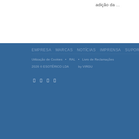
adição da ...
EMPRESA
MARCAS
NOTÍCIAS
IMPRENSA
SUPOR
Utilização de Cookies
•
RAL
•
Livro de Reclamações
2026 © ESOTÉRICO LDA by
VIRGU