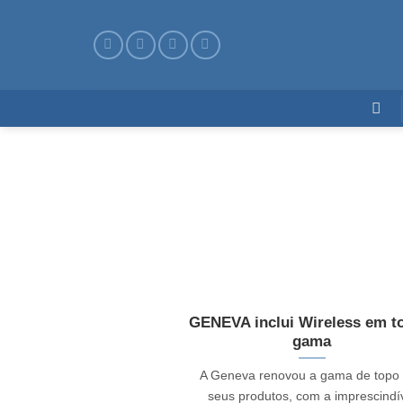
Skip
to
content
GENEVA inclui Wireless em t
gama
A Geneva renovou a gama de topo
seus produtos, com a imprescindí